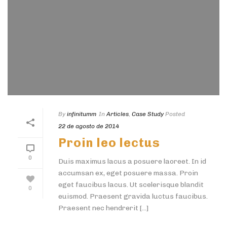
By
infinitumm
In
Articles
,
Case Study
Posted
22 de agosto de 2014
Proin leo lectus
0
Duis maximus lacus a posuere laoreet. In id
accumsan ex, eget posuere massa. Proin
eget faucibus lacus. Ut scelerisque blandit
0
euismod. Praesent gravida luctus faucibus.
Praesent nec hendrerit [...]