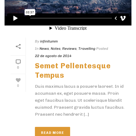
By
infinitumm
In
News
,
Notes
,
Reviews
,
Travelling
Posted
22 de agosto de 2014
Semet Pellentesque
0
Tempus
0
Duis maximus lacus a posuere laoreet. In id
accumsan ex, eget posuere massa. Proin
eget faucibus lacus. Ut scelerisque blandit
euismod. Praesent gravida luctus faucibus.
Praesent nec hendrerit [...]
READ MORE