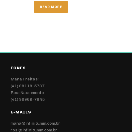
READ MORE
FONES
Mana Freitas:
(41) 99119-5787
Rosi Nascimento:
(41) 99968-7845
E-MAILS
mana@infinitumm.com.br
rosi@infinitumm.com.br